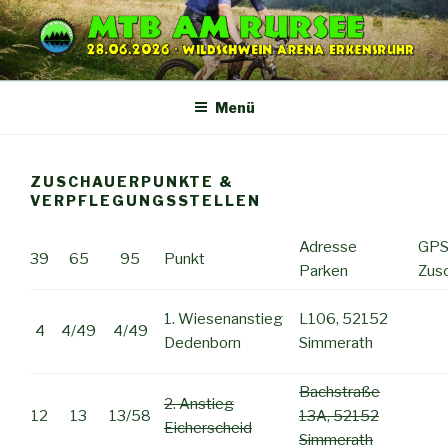
Zum
Inhalt
springen
Menü
ZUSCHAUERPUNKTE &
VERPFLEGUNGSSTELLEN
Adresse
GPS
39
65
95
Punkt
Parken
Zus
1. Wiesenanstieg
L106, 52152
4
4/49
4/49
Dedenborn
Simmerath
Bachstraße
2. Anstieg
12
13
13/58
13A, 52152
Eicherscheid
Simmerath