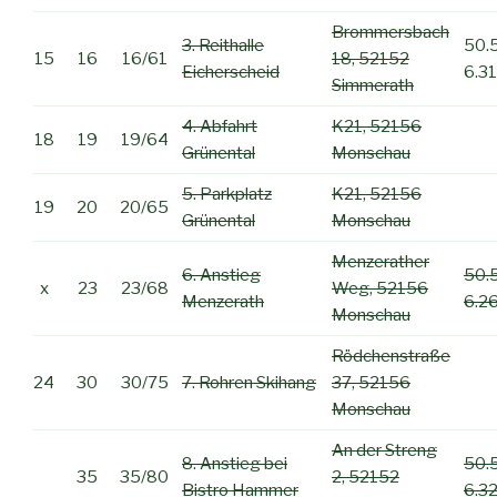
Brommersbach
3. Reithalle
50.
15
16
16/61
18, 52152
Eicherscheid
6.3
Simmerath
4. Abfahrt
K21, 52156
18
19
19/64
Grünental
Monschau
5. Parkplatz
K21, 52156
19
20
20/65
Grünental
Monschau
Menzerather
6. Anstieg
50.
x
23
23/68
Weg, 52156
Menzerath
6.2
Monschau
Rödchenstraße
24
30
30/75
7. Rohren Skihang
37, 52156
Monschau
An der Streng
8. Anstieg bei
50.
35
35/80
2, 52152
Bistro Hammer
6.3