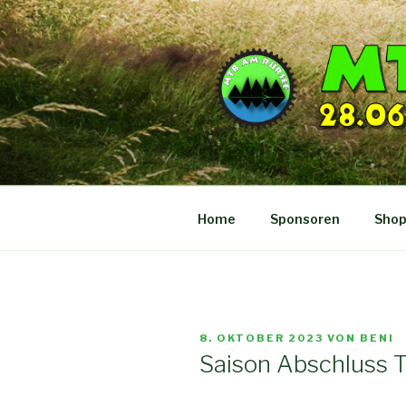
Zum
Inhalt
springen
Home
Sponsoren
Sho
VERÖFFENTLICHT
8. OKTOBER 2023
VON
BENI
AM
Saison Abschluss T