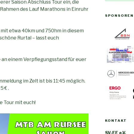
erer Saison Abschluss Tour ein, die
m Rahmen des Lauf Marathons in Einruhr
SPONSOREN
h mit etwa 40km und 750hm in diesem
schöne Rurtal – lasst euch
e an einem Verpflegungsstand für euer
nmeldung im Zelt ist bis 11:45 möglich.
 € .
e Tour mit euch!
KONTAKT
SV-EE e.V.