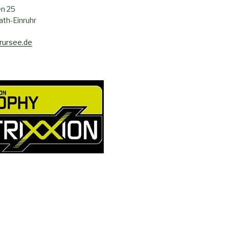
n 25
th-Einruhr
rursee.de