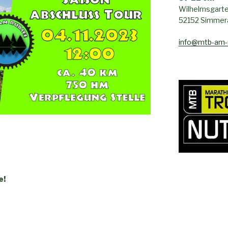
Wilhelmsgarte
52152 Simmera
info@mtb-am-
e!