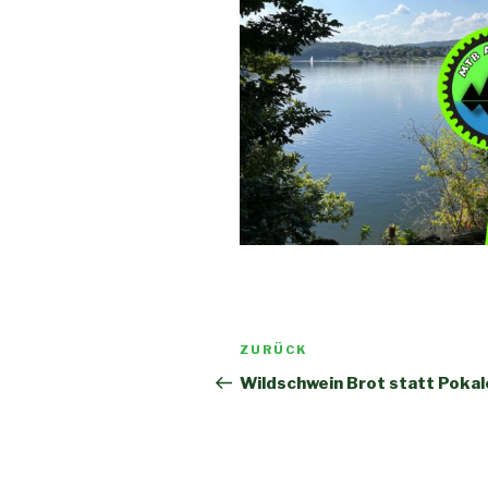
Beitragsnavigation
Vorheriger
ZURÜCK
Beitrag
Wildschwein Brot statt Pokal