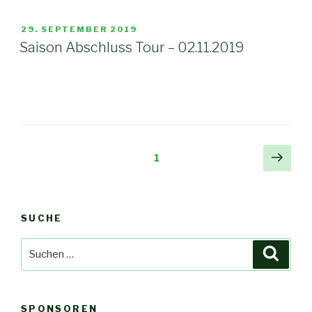
VERÖFFENTLICHT
29. SEPTEMBER 2019
AM
Saison Abschluss Tour – 02.11.2019
Beitragsnavigation
Näch
Seite
1
Seit
SUCHE
Suche
Suche
nach:
SPONSOREN