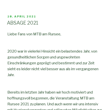
VERÖFFENTLICHT
18. APRIL 2021
AM
ABSAGE 2021
Liebe Fans von MTB am Rursee,
2020 war in vielerlei Hinsicht ein belastendes Jahr, von
gesundheitlichen Sorgen und ungewohnten
Einschränkungen geprägt und bestimmt und zur Zeit
sieht es leider nicht viel besser aus als im vergangenen
Jahr.
Bereits im letzten Jahr haben wir hoch motiviert und
hoffnungsvoll begonnen, die Veranstaltung MTB am
Rursee 2021 zu planen. Und auch wenn wir uns intensiv
mit Hygienekonzepten und adäquaten Möglichkeiten zur